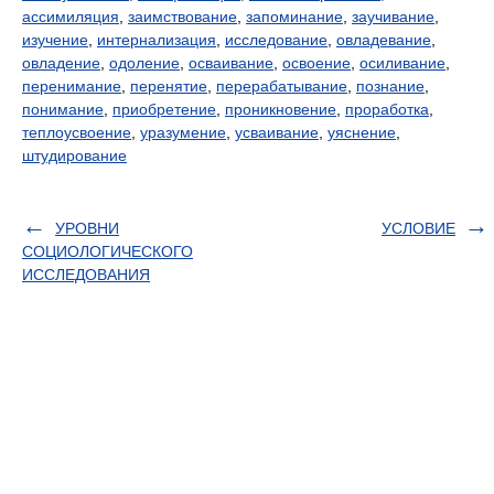
ассимиляция
,
заимствование
,
запоминание
,
заучивание
,
изучение
,
интернализация
,
исследование
,
овладевание
,
овладение
,
одоление
,
осваивание
,
освоение
,
осиливание
,
перенимание
,
перенятие
,
перерабатывание
,
познание
,
понимание
,
приобретение
,
проникновение
,
проработка
,
теплоусвоение
,
уразумение
,
усваивание
,
уяснение
,
штудирование
УРОВНИ
УСЛОВИЕ
СОЦИОЛОГИЧЕСКОГО
ИССЛЕДОВАНИЯ