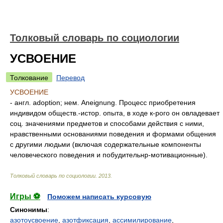
Толковый словарь по социологии
УСВОЕНИЕ
Толкование
Перевод
УСВОЕНИЕ
- англ. adoption; нем. Aneignung. Процесс приобретения
индивидом обществ.-истор. опыта, в ходе к-рого он овладевает
соц. значениями предметов и способами действия с ними,
нравственными основаниями поведения и формами общения
с другими людьми (включая содержательные компоненты
человеческого поведения и побудительнр-мотивационные).
Толковый словарь по социологии
.
2013
.
Игры ⚽
Поможем написать курсовую
Синонимы
:
азотоусвоение
,
азотфиксация
,
ассимилирование
,