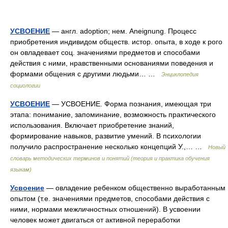
УСВОЕНИЕ
— англ. adoption; нем. Aneignung. Процесс
приобретения индивидом обществ. истор. опыта, в ходе к рого
он овладевает соц. значениями предметов и способами
действия с ними, нравственными основаниями поведения и
формами общения с другими людьми… …
Энциклопедия
социологии
УСВОЕНИЕ
— УСВОЕНИЕ. Форма познания, имеющая три
этапа: понимание, запоминание, возможность практического
использования. Включает приобретение знаний,
формирование навыков, развитие умений. В психологии
получило распространение несколько концепций У.,… …
Новый
словарь методических терминов и понятий (теория и практика обучения
языкам)
Усвоение
— овладение ребенком общественно выработанным
опытом (т.е. значениями предметов, способами действия с
ними, нормами межличностных отношений). В усвоении
человек может двигаться от активной переработки